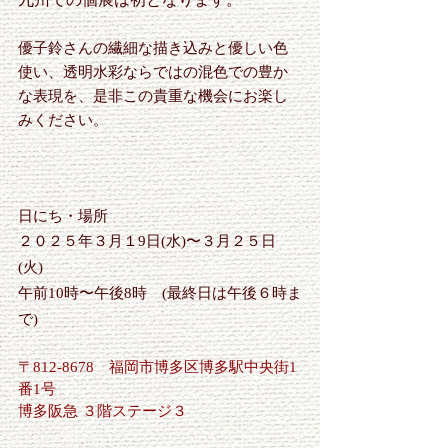
優子鈴さんの繊細な描き込みと優しい色
使い、透明水彩ならではの混色での豊か
な表現を、是非この貴重な機会にお楽し
みください。
日にち・場所
２０２５年３月１9日(水)〜３月２５日
(火)　​　
午前10時〜午後8時　(最終日は午後６時ま
で)　​　
〒812-8678　福岡市博多区博多駅中央街1
番1号
博多阪急 ３階ステージ３