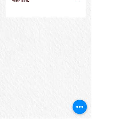
商品情報
型：平
サイズ：2号～12号
毛質：プレシジョン
コリンスキーを模した、超細密シンセ
ティックブラシ（人工毛筆）。通常の
人工毛よりも弾力性やコシがあるた
め、繊細な描写に適しています。